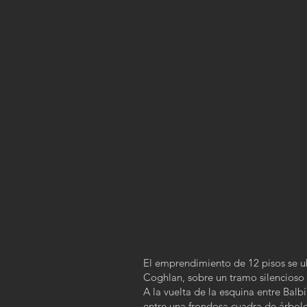
El emprendimiento de 12 pisos se ub
Coghlan, sobre un tramo silencioso 
A la vuelta de la esquina entre Balb
entre una frondosa cuadra de árboles 