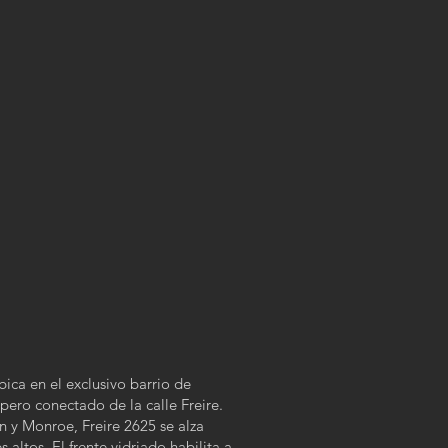
ica en el exclusivo barrio de
pero conectado de la calle Freire.
ín y Monroe, Freire 2625 se alza
altos. El frente vidriado habilita a