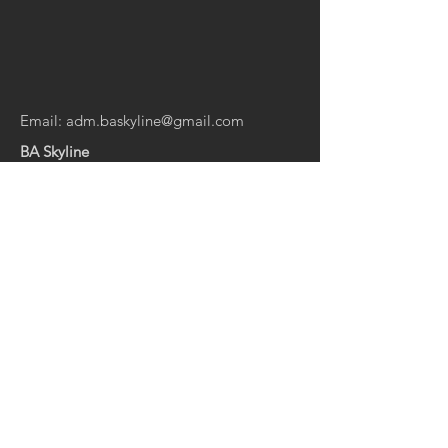
Email:
adm.baskyline@gmail.com
BA Skyline
El Salvador 6083, Palermo
Ciudad de Buenos Aires
Argentina
CONTACTANOS:
Nombre
Email
Tu consulta