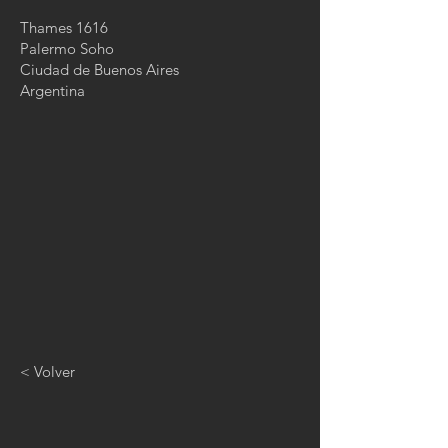
Thames 1616
Palermo Soho
Ciudad de Buenos Aires
Argentina
< Volver