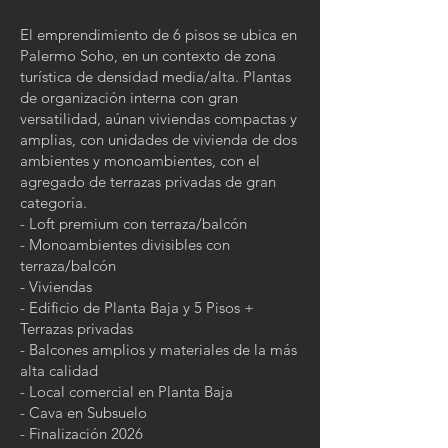
El emprendimiento de 6 pisos se ubica en
Palermo Soho, en un contexto de zona
turística de densidad media/alta. Plantas
de organización interna con gran
versatilidad, aúnan viviendas compactas y
amplias, con unidades de vivienda de dos
ambientes y monoambientes, con el
agregado de terrazas privadas de gran
categoría.
- Loft premium con terraza/balcón
- Monoambientes divisibles con
terraza/balcón
- Viviendas
- Edificio de Planta Baja y 5 Pisos +
Terrazas privadas
- Balcones amplios y materiales de la más
alta calidad
- Local comercial en Planta Baja
- Cava en Subsuelo
- Finalización 2026